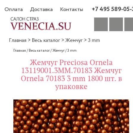
+7 495 589-05-
Оплата
Доставка
Контакты
Главная
>
Весь каталог
>
Жемчуг
>
3 mm
Главная
/
Весь каталог
/
Жемчуг
/
3 mm
Жемчуг Preciosa Ornela
13119001.3MM.70183 Жемчуг
Ornela 70183 3 mm 1800 шт. в
упаковке