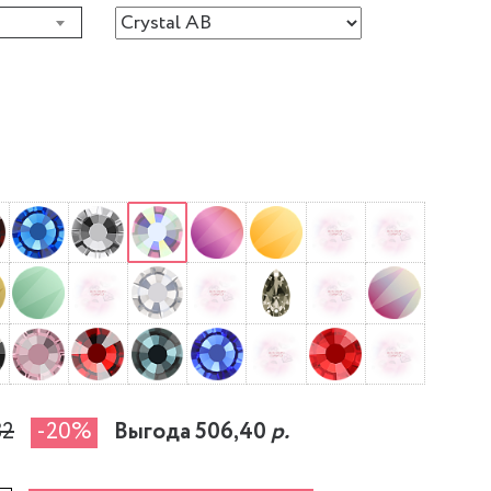
32
-20%
Выгода 506,40
р.