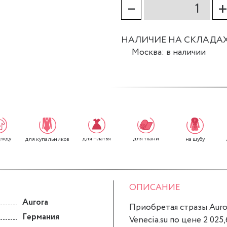
–
НАЛИЧИЕ НА СКЛАДА
Москва: в наличии
ежду
для платья
для ткани
для купальников
на шубу
ОПИСАНИЕ
Aurora
Приобретая стразы Auror
Германия
Venecia.su по цене 2 025