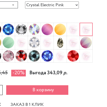
5,45
-20%
Выгода 343,09
р.
+
В корзину
Х
ЗАКАЗ В 1 КЛИК