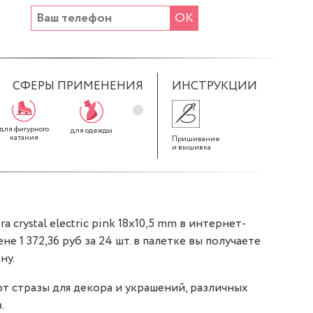
ОК
СФЕРЫ ПРИМЕНЕНИЯ
ИНСТРУКЦИИ
для фигурного
для декора
для штор
для одежды
катания
Пришивание
и вышивка
 crystal electric pink 18x10,5 mm в интернет-
ене 1 372,36 руб за 24 шт. в палетке вы получаете
ну.
т стразы для декора и украшений, различных
.