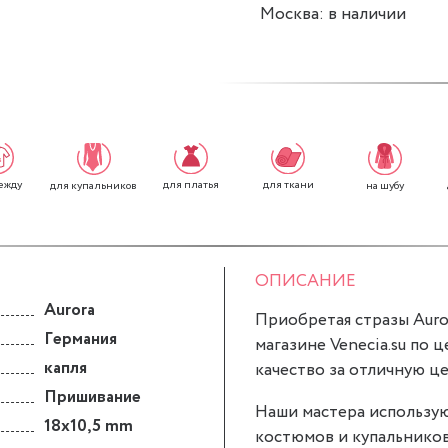
Москва: в наличии
ежду
для платья
для ткани
для купальников
на шубу
ОПИСАНИЕ
Aurora
Приобретая стразы Aurora
Германия
магазине Venecia.su по ц
капля
качество за отличную це
Пришивание
Наши мастера использую
18x10,5 mm
костюмов и купальников