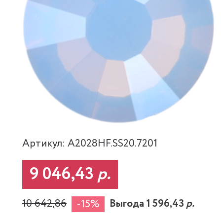
Артикул: A2028HF.SS20.7201
9 046,43
р.
10 642,86
Выгода 1 596,43
р.
-15%