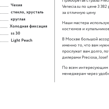
Приобретая стразы Preci
Чехия
Venecia.su по цене 3 382
стекло
,
хрусталь
за отличную цену.
круглая
Наши мастера использую
Холодная фиксация
костюмов и купальников
ss 30
В Москве большой ассор
Light Peach
именно то, что вам нужно
прослужат вам долго, п
дилерами Preciosa, Josef 
По всем интересующим 
менеджерам через удобн