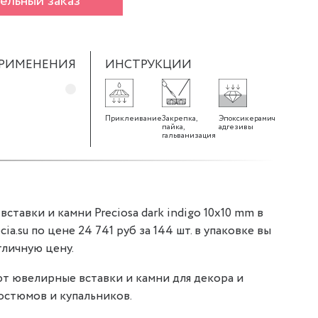
ельный заказ
ПРИМЕНЕНИЯ
ИНСТРУКЦИИ
Приклеивание
Закрепка,
Эпоксикерамические
пайка,
адгезивы
гальванизация
тавки и камни Preciosa dark indigo 10x10 mm в
a.su по цене 24 741 руб за 144 шт. в упаковке вы
тличную цену.
т ювелирные вставки и камни для декора и
остюмов и купальников.