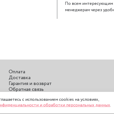
По всем интересующим 
менеджерам через удобн
Оплата
Доставка
Гарантия и возврат
Обратная связь
Отзывы о нас
оглашаетесь с использованием cookies на условиях,
нфиденциальности и обработки персональных данных
.
соглашение