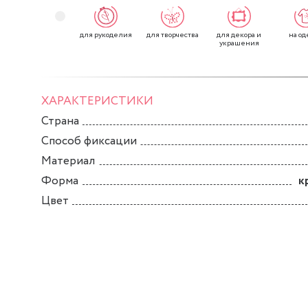
для рукоделия
для творчества
для декора и
на од
украшения
ХАРАКТЕРИСТИКИ
Страна
Способ фиксации
Материал
Форма
к
Цвет