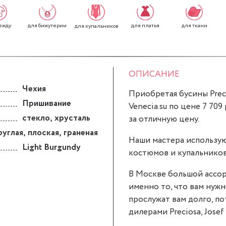
ежду
для бижутерии
для платья
для ткани
для купальников
ОПИСАНИЕ
Чехия
Приобретая бусины Preci
Пришивание
Venecia.su по цене 7 709
стекло
,
хрусталь
за отличную цену.
руглая
,
плоская
,
граненая
Наши мастера использую
Light Burgundy
костюмов и купальников
В Москве большой ассор
именно то, что вам нужн
прослужат вам долго, п
дилерами Preciosa, Josef 