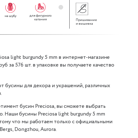
для фигурного
для браслетов
для декор
на шубу
для одежды
катания
Пришивание
и вышивка
osa light burgundy 5 mm в интернет-магазине
 руб за 576 шт. в упаковке вы получаете качество
т бусины для декора и украшений, различных
.
тимент бусин Preciosa, вы сможете выбрать
о. Наши бусины Preciosa light burgundy 5 mm
отому что мы работаем только с официальными
Bergs, Dongzhou, Aurora.