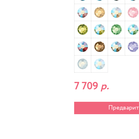
7 709
р.
Предварит