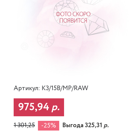
Артикул: K3/15B/MP/RAW
975,94
р.
1 301,25
Выгода 325,31
р.
-25%