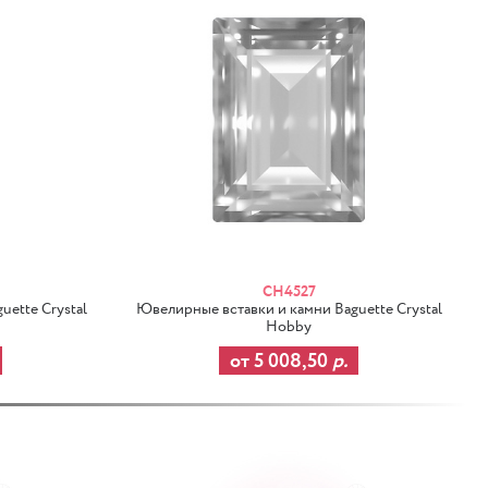
CH4527
ette Crystal
Ювелирные вставки и камни Baguette Crystal
Hobby
от 5 008,50
р.
-25