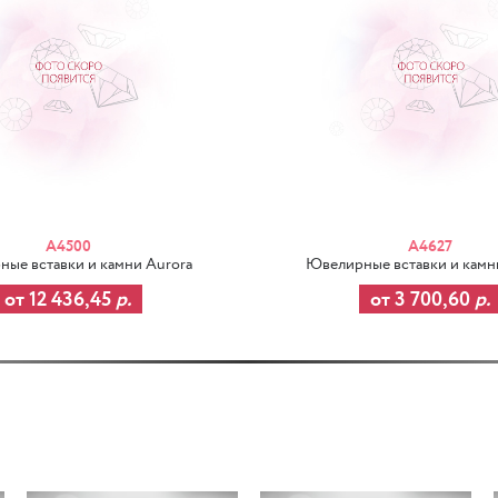
A4500
A4627
ые вставки и камни Aurora
Ювелирные вставки и камн
от 12 436,45
р.
от 3 700,60
р.
-37%
-37%
-3