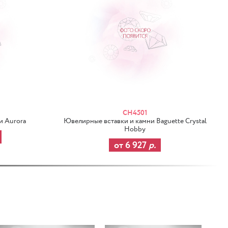
CH4501
и Aurora
Ювелирные вставки и камни Baguette Crystal
Hobby
от 6 927
р.
7%
-37%
-37%