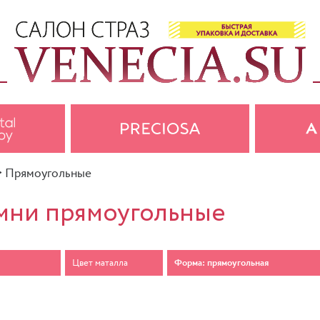
>
Прямоугольные
мни прямоугольные
Цвет маталла
Форма: прямоугольная