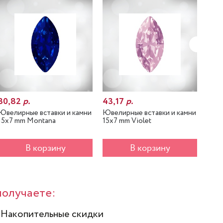
30,82
р.
43,17
р.
30,
Ювелирные вставки и камни
Ювелирные вставки и камни
Ювел
15x7 mm Montana
15x7 mm Violet
15x7
В корзину
В корзину
получаете:
 Накопительные скидки