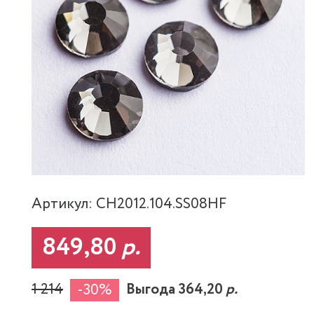
Артикул: CH2012.104.SS08HF
849,80
р.
1 214
Выгода 364,20
р.
-30%