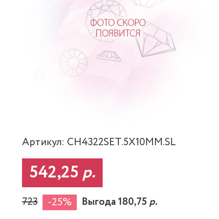
Артикул: CH4322SET.5X10MM.SL
542,25
р.
723
Выгода 180,75
р.
-25%