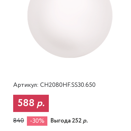
Артикул: CH2080HF.SS30.650
588
р.
840
Выгода 252
р.
-30%