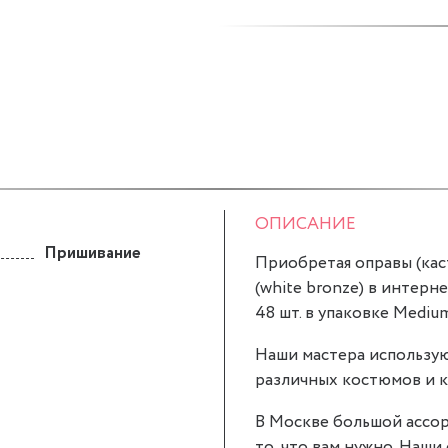
ОПИСАНИЕ
Пришивание
Приобретая оправы (касты
(white bronze) в интерне
48 шт. в упаковке Mediu
Наши мастера использую
различных костюмов и к
В Москве большой ассор
то, что вам нужно. Наши о