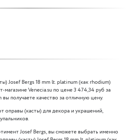
) Josef Bergs 18 mm lt. platinum (как rhodium)
т-магазине Venecia.su по цене 3 474,34 руб за
m вы получаете качество за отличную цену.
т оправы (касты) для декора и украшений,
упальников.
тимент Josef Bergs, вы сможете выбрать именно
правы (касты) Josef Bergs 18 mm lt. platinum (как