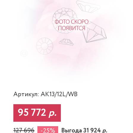
Артикул: AK13/12L/WB
95 772
р.
127 696
Выгода 31 924
р.
-25%