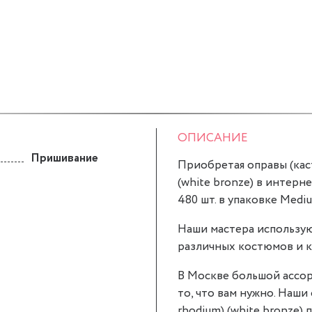
ОПИСАНИЕ
Пришивание
Приобретая оправы (касты
(white bronze) в интерне
480 шт. в упаковке Medi
Наши мастера использую
различных костюмов и к
В Москве большой ассор
то, что вам нужно. Наши о
rhodium) (white bronze)