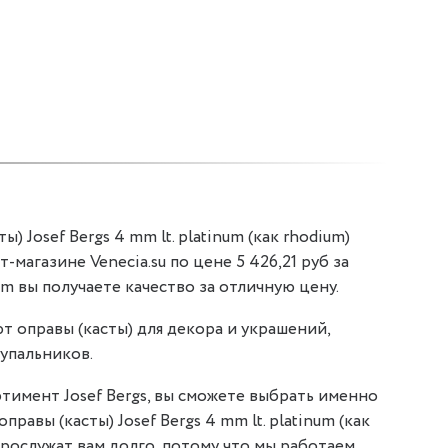
) Josef Bergs 4 mm lt. platinum (как rhodium)
т-магазине Venecia.su по цене 5 426,21 руб за
um вы получаете качество за отличную цену.
т оправы (касты) для декора и украшений,
упальников.
тимент Josef Bergs, вы сможете выбрать именно
правы (касты) Josef Bergs 4 mm lt. platinum (как
 прослужат вам долго, потому что мы работаем