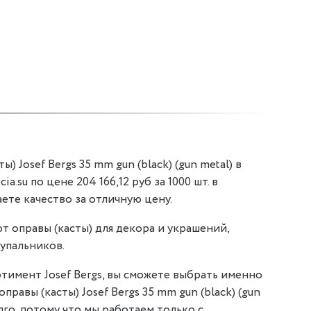
) Josef Bergs 35 mm gun (black) (gun metal) в
a.su по цене 204 166,12 руб за 1000 шт. в
аете качество за отличную цену.
т оправы (касты) для декора и украшений,
упальников.
тимент Josef Bergs, вы сможете выбрать именно
оправы (касты) Josef Bergs 35 mm gun (black) (gun
лго, потому что мы работаем только с