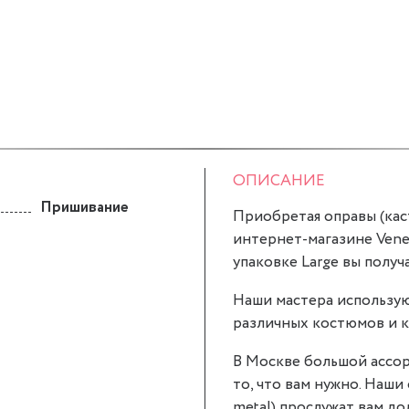
ОПИСАНИЕ
Пришивание
Приобретая оправы (касты
интернет-магазине Veneci
упаковке Large вы получ
Наши мастера использую
различных костюмов и к
В Москве большой ассор
то, что вам нужно. Наши 
metal) прослужат вам до