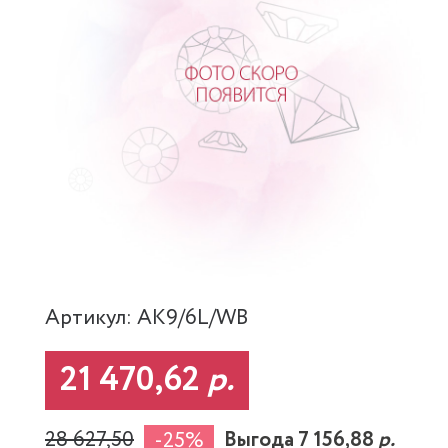
Артикул: AK9/6L/WB
21 470,62
р.
28 627,50
Выгода 7 156,88
р.
-25%