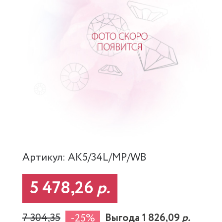
Артикул: AK5/34L/MP/WB
5 478,26
р.
7 304,35
Выгода 1 826,09
р.
-25%