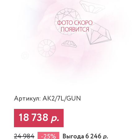
Артикул: AK2/7L/GUN
18 738
р.
24 984
Выгода 6 246
р.
-25%