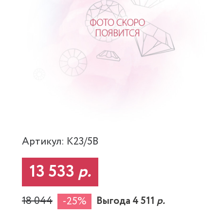
Артикул: K23/5B
13 533
р.
18 044
Выгода 4 511
р.
-25%