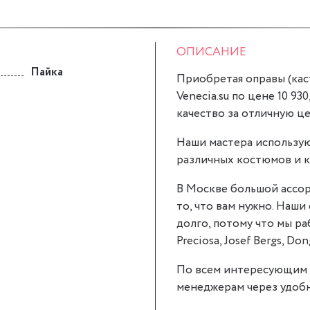
ОПИСАНИЕ
Пайка
Приобретая оправы (каст
Venecia.su по цене 10 930
качество за отличную це
Наши мастера использую
различных костюмов и к
В Москве большой ассор
то, что вам нужно. Наши 
долго, потому что мы р
Preciosa, Josef Bergs, Don
По всем интересующим 
менеджерам через удобн