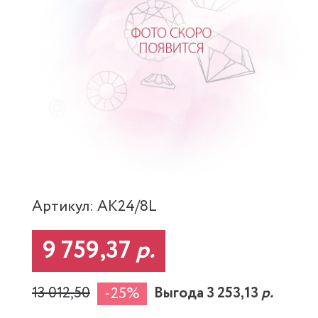
Артикул: AK24/8L
9 759,37
р.
13 012,50
Выгода 3 253,13
р.
-25%