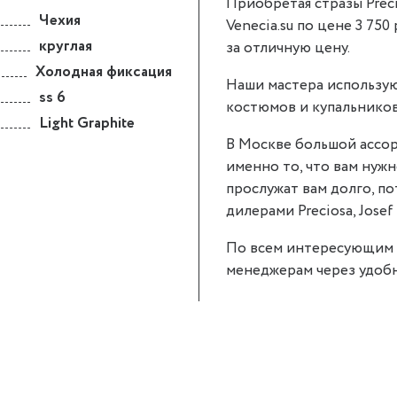
Приобретая стразы Precio
Чехия
Venecia.su по цене 3 750
круглая
за отличную цену.
Холодная фиксация
Наши мастера использую
ss 6
костюмов и купальников
Light Graphite
В Москве большой ассор
именно то, что вам нужно
прослужат вам долго, п
дилерами Preciosa, Josef 
По всем интересующим 
менеджерам через удобн