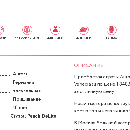
ежду
для платья
для ткани
для купальников
на шубу
ОПИСАНИЕ
Aurora
Приобретая стразы Auror
Германия
Venecia.su по цене 1 848
треугольная
за отличную цену.
Пришивание
Наши мастера использую
16 mm
костюмов и купальников
Crystal Peach DeLite
В Москве большой ассор