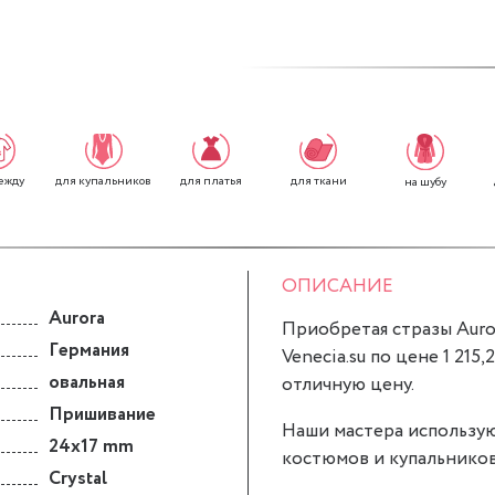
ежду
для платья
для ткани
для купальников
на шубу
ОПИСАНИЕ
Aurora
Приобретая стразы Auror
Германия
Venecia.su по цене 1 215,
овальная
отличную цену.
Пришивание
Наши мастера использую
24x17 mm
костюмов и купальников
Crystal