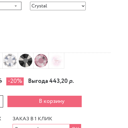
6
-20%
Выгода 443,20
р.
+
В корзину
Х
ЗАКАЗ В 1 КЛИК