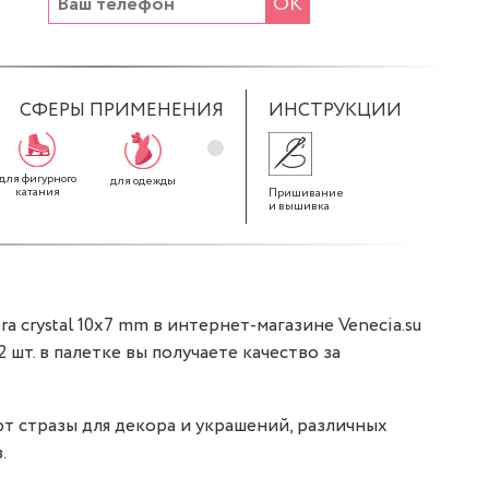
ОК
СФЕРЫ ПРИМЕНЕНИЯ
ИНСТРУКЦИИ
для фигурного
для декора
для штор
для одежды
катания
Пришивание
и вышивка
a crystal 10x7 mm в интернет-магазине Venecia.su
72 шт. в палетке вы получаете качество за
т стразы для декора и украшений, различных
.