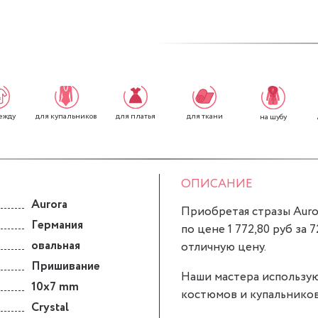
ежду
для платья
для ткани
для купальников
на шубу
ОПИСАНИЕ
Aurora
Приобретая стразы Auror
Германия
по цене 1 772,80 руб за 
овальная
отличную цену.
Пришивание
Наши мастера использую
10x7 mm
костюмов и купальников
Crystal