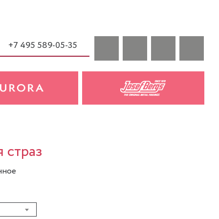
+7 495 589-05-35
 страз
нное