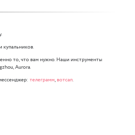
.
и купальников.
енно то, что вам нужно. Наши инструменты
zhou, Aurora.
 мессенджер:
телеграмм
,
вотсап
.