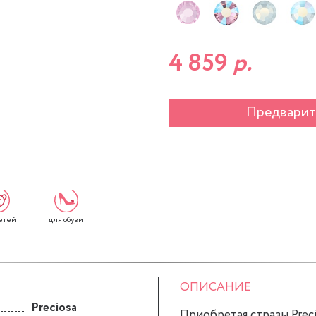
4 859
р.
Предварит
етей
для обуви
ОПИСАНИЕ
Preciosa
Приобретая стразы Precio