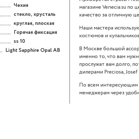
Чехия
магазине Venecia.su по ц
стекло
,
хрусталь
качество за отличную це
круглая
,
плоская
Наши мастера использую
Горячая фиксация
костюмов и купальников
ss 10
В Москве большой ассор
Light Sapphire Opal AB
именно то, что вам нужно.
прослужат вам долго, п
дилерами Preciosa, Josef 
По всем интересующим 
менеджерам через удобн