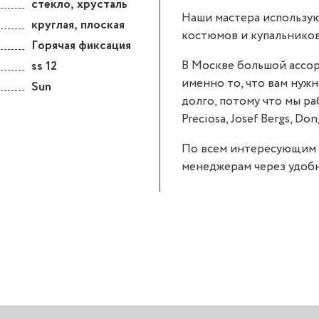
стекло
,
хрусталь
Наши мастера использую
круглая
,
плоская
костюмов и купальников
Горячая фиксация
В Москве большой ассор
ss 12
именно то, что вам нужно
Sun
долго, потому что мы р
Preciosa, Josef Bergs, Don
По всем интересующим 
менеджерам через удобн