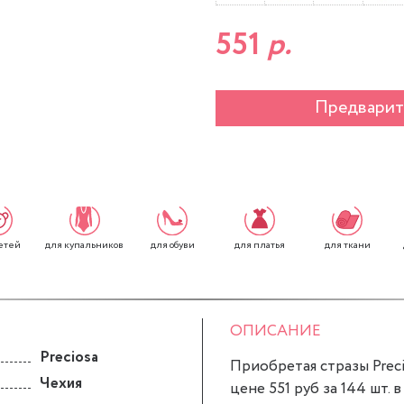
551
р.
Предварит
етей
для обуви
для платья
для ткани
для купальников
ОПИСАНИЕ
Preciosa
Приобретая стразы Precio
Чехия
цене 551 руб за 144 шт. 