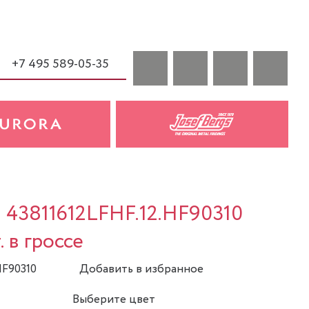
+7 495 589-05-35
a 43811612LFHF.12.HF90310
. в гроссе
HF90310
Добавить в избранное
Выберите цвет