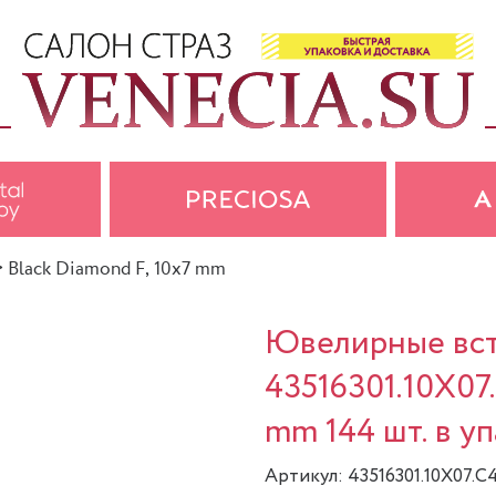
>
Black Diamond F, 10x7 mm
Ювелирные вста
43516301.10X07
mm 144 шт. в у
Артикул: 43516301.10X07.C