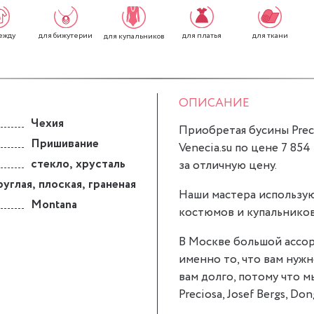
ежду
для бижутерии
для платья
для ткани
для купальников
ОПИСАНИЕ
Чехия
Приобретая бусины Prec
Пришивание
Venecia.su по цене 7 854
стекло
,
хрусталь
за отличную цену.
руглая
,
плоская
,
граненая
Наши мастера использую
Montana
костюмов и купальников
В Москве большой ассор
именно то, что вам нуж
вам долго, потому что 
Preciosa, Josef Bergs, Don