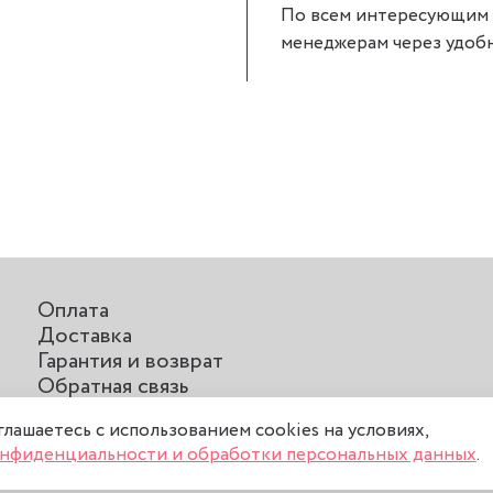
По всем интересующим 
менеджерам через удобн
Оплата
Доставка
Гарантия и возврат
Обратная связь
Отзывы о нас
оглашаетесь с использованием cookies на условиях,
нфиденциальности и обработки персональных данных
.
соглашение