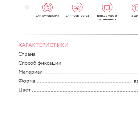
для рукоделия
для творчества
для декора и
на од
украшения
ХАРАКТЕРИСТИКИ
Страна
Способ фиксации
Материал
Форма
к
Цвет