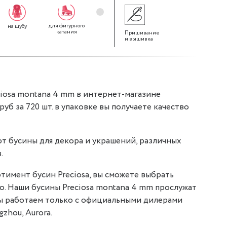
для фигурного
для браслетов
для декор
на шубу
для одежды
катания
Пришивание
и вышивка
iosa montana 4 mm в интернет-магазине
 руб за 720 шт. в упаковке вы получаете качество
т бусины для декора и украшений, различных
.
тимент бусин Preciosa, вы сможете выбрать
но. Наши бусины Preciosa montana 4 mm прослужат
мы работаем только с официальными дилерами
gzhou, Aurora.