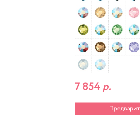
7 854
р.
Предварит