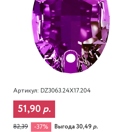
Артикул: DZ3063.24X17.204
51,90
р.
82,39
Выгода 30,49
р.
-37%