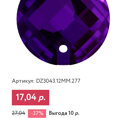
Артикул: DZ3043.12MM.277
17,04
р.
27,04
Выгода 10
р.
-37%